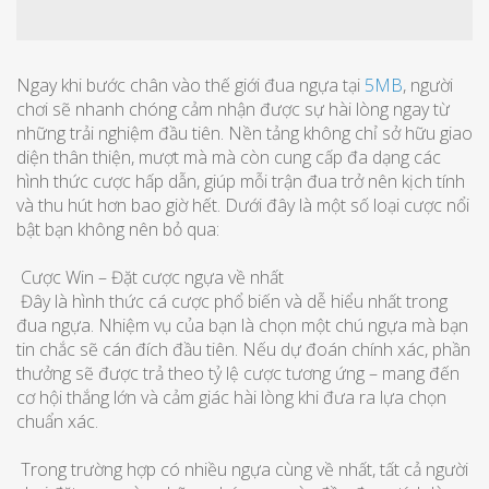
Ngay khi bước chân vào thế giới đua ngựa tại
5MB
, người
chơi sẽ nhanh chóng cảm nhận được sự hài lòng ngay từ
những trải nghiệm đầu tiên. Nền tảng không chỉ sở hữu giao
diện thân thiện, mượt mà mà còn cung cấp đa dạng các
hình thức cược hấp dẫn, giúp mỗi trận đua trở nên kịch tính
và thu hút hơn bao giờ hết. Dưới đây là một số loại cược nổi
bật bạn không nên bỏ qua:
Cược Win – Đặt cược ngựa về nhất
Đây là hình thức cá cược phổ biến và dễ hiểu nhất trong
đua ngựa. Nhiệm vụ của bạn là chọn một chú ngựa mà bạn
tin chắc sẽ cán đích đầu tiên. Nếu dự đoán chính xác, phần
thưởng sẽ được trả theo tỷ lệ cược tương ứng – mang đến
cơ hội thắng lớn và cảm giác hài lòng khi đưa ra lựa chọn
chuẩn xác.
Trong trường hợp có nhiều ngựa cùng về nhất, tất cả người